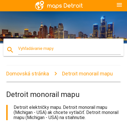
menu
search
Vyhľadávanie mapy
Domovská stránka
Detroit monorail mapu
Detroit monorail mapu
Detroit električky mapu. Detroit monorail mapu
(Michigan - USA) ak chcete vytlačiť. Detroit monorail
mapu (Michigan - USA) na stiahnutie.