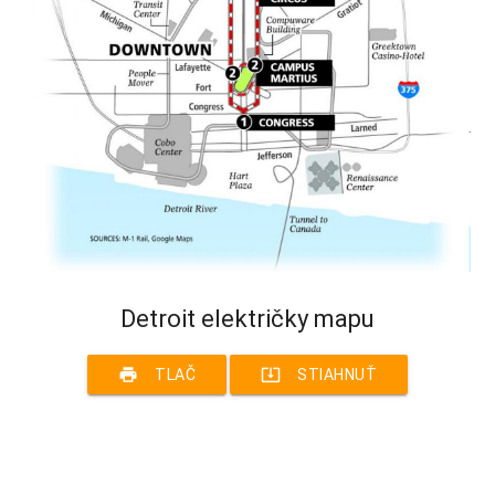
Detroit električky mapu
print
system_update_alt
TLAČ
STIAHNUŤ